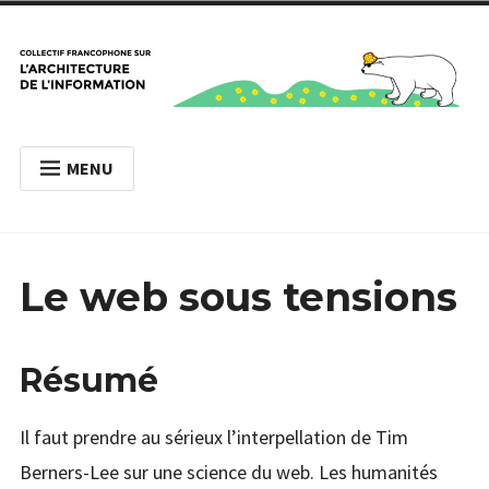
Accéder
au
contenu
Collectif
Collectif francophone sur l’architecture de
MENU
francophone sur
l’information
ACCUEIL
l’architecture de
L’AI EN BREF
l’information
Le web sous tensions
Étendr
ÉCOLE D’ÉTÉ 2020
le
enfant
menu
BLOGUE
menu
enfant
le
Résumé
RECHERCHE
Déplier
Présentation
Il faut prendre au sérieux l’interpellation de Tim
La recherche en architecture de l’information
Berners-Lee sur une science du web. Les humanités